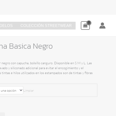
DELOS
COLECCIÓN STREETWEAR
ha Basica Negro
r negro con capucha, bolsillo canguro. Disponible en S M y L. Las
avado y siliconado adicional para evitar el encogimiento y el
tintas e hilos utilizados en los estampados son de tintas y fibras
Limpiar