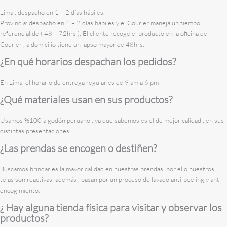
Lima : despacho en 1 – 2 días hábiles.
Provincia: despacho en 1 – 2 días hábiles y el Courier maneja un tiempo
referencial de ( 48 – 72hrs ), El cliente recoge el producto en la oficina de
Courier , a domicilio tiene un lapso mayor de 48hrs.
¿En qué horarios despachan los pedidos?
En Lima, el horario de entrega regular es de 9 am a 6 pm
¿Qué materiales usan en sus productos?
Usamos %100 algodón peruano , ya que sabemos es el de mejor calidad , en sus
distintas presentaciones.
¿Las prendas se encogen o destiñen?
Buscamos brindarles la mayor calidad en nuestras prendas, por ello nuestros
telas son reactivas; además , pasan por un proceso de lavado anti-peeling y anti-
encogimiento.
¿ Hay alguna tienda física para visitar y observar los
productos?