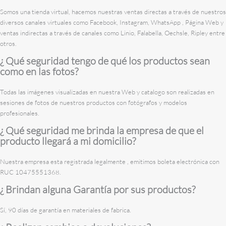
Somos una tienda virtual, hacemos nuestras ventas directas a través de nuestros
diversos canales virtuales como Facebook, Instagram, WhatsApp , Página Web y
ventas indirectas a través de canales como Linio, Falabella, Oechsle, Ripley entre
otros.
¿ Qué seguridad tengo de qué los productos sean
como en las fotos?
Todas las imágenes visualizadas en nuestra Web y catalogo son realizadas en
sesiones de fotos de nuestros productos con fotógrafos y modelos
profesionales.
¿ Qué seguridad me brinda la empresa de que el
producto llegará a mi domicilio?
Nuestra empresa esta registrada legalmente , emitimos boleta electrónica con
RUC 10475551368.
¿ Brindan alguna Garantía por sus productos?
Sí, 90 días de garantía en materiales de fabrica.