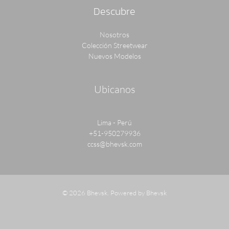
Descubre
Nosotros
Colección Streetwear
Nuevos Modelos
Ubicanos
Lima - Perú
+51-950279936
ccss@bhevsk.com
© 2026 Bhevsk. Powered by Bhevsk