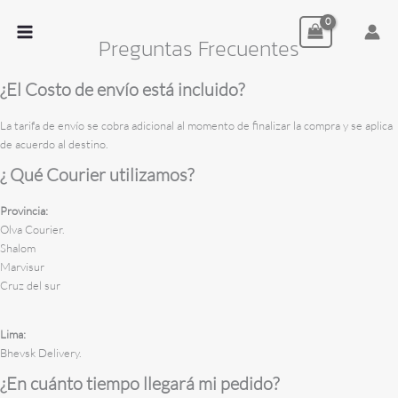
Ir
al
Preguntas Frecuentes
MAIN
contenido
MENU
¿El Costo de envío está incluido?
La tarifa de envío se cobra adicional al momento de finalizar la compra y se aplica
de acuerdo al destino.
¿ Qué Courier utilizamos?
Provincia:
Olva Courier.
Shalom
Marvisur
Cruz del sur
Lima:
Bhevsk Delivery.
¿En cuánto tiempo llegará mi pedido?