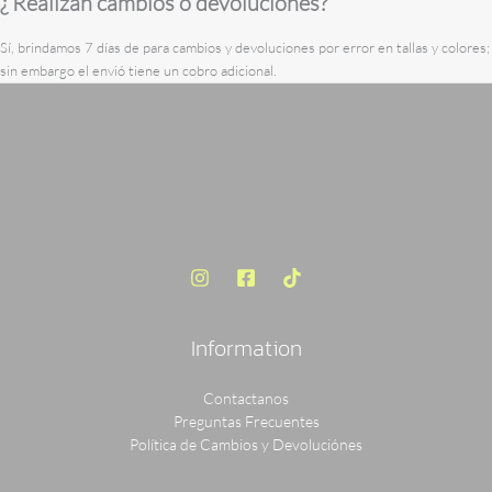
¿ Realizan cambios o devoluciones?
Sí, brindamos 7 días de para cambios y devoluciones por error en tallas y colores;
sin embargo el envió tiene un cobro adicional.
Information
Contactanos
Preguntas Frecuentes
Política de Cambios y Devoluciónes