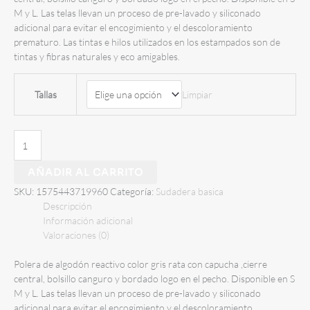
era:
es:
M y L. Las telas llevan un proceso de pre-lavado y siliconado
S/ 120.00.
S/ 89.00.
adicional para evitar el encogimiento y el descoloramiento
prematuro. Las tintas e hilos utilizados en los estampados son de
tintas y fibras naturales y eco amigables.
Tallas
Limpiar
Polera
Basica
Cremallera
AÑADIR AL CARRITO
Gris
SKU:
1575443719960
Categoría:
Sudadera basica
Rata
Descripción
cantidad
Información adicional
Valoraciones (0)
Polera de algodón reactivo color gris rata con capucha ,cierre
central, bolsillo canguro y bordado logo en el pecho. Disponible en S
M y L. Las telas llevan un proceso de pre-lavado y siliconado
adicional para evitar el encogimiento y el descoloramiento