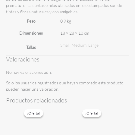
prematuro. Las tintas e hilos utilizados en los estampados son de
tintas y fibras naturales y eco amigables.
Peso
0.9 kg
Dimensiones
18 × 28 × 10 cm
Small
,
Medium
,
Large
Tallas
Valoraciones
No hay valoraciones aún.
Solo los usuarios registrados que hayan comprado este producto
pueden hacer una valoración.
Productos relacionados
¡Oferta!
¡Oferta!
¡Oferta!
¡Oferta!