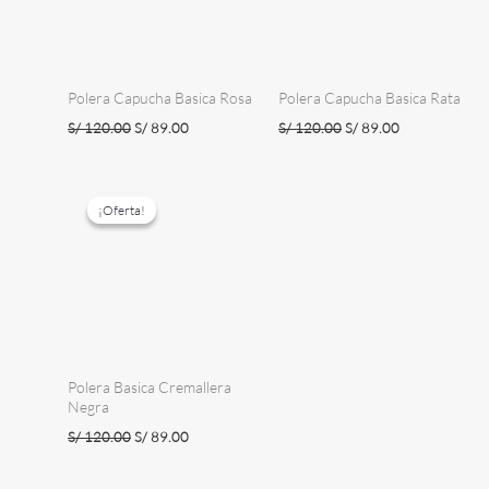
Polera Capucha Basica Rosa
Polera Capucha Basica Rata
El
El
El
El
S/
120.00
S/
89.00
S/
120.00
S/
89.00
precio
precio
precio
precio
original
actual
original
actual
era:
es:
era:
es:
S/ 120.00.
S/ 89.00.
S/ 120.00.
S/ 89.00.
¡Oferta!
¡Oferta!
Polera Basica Cremallera
Negra
El
El
S/
120.00
S/
89.00
precio
precio
original
actual
era:
es: