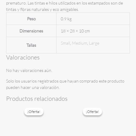
prematuro. Las tintas e hilos utilizados en los estampados son de
tintas y fibras naturales y eco amigables.
Peso
0.9 kg
Dimensiones
18 × 28 × 10 cm
Small
,
Medium
,
Large
Tallas
Valoraciones
No hay valoraciones aún.
Solo los usuarios registrados que hayan comprado este producto
pueden hacer una valoración.
Productos relacionados
¡Oferta!
¡Oferta!
¡Oferta!
¡Oferta!