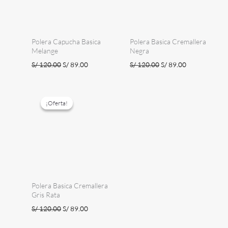
Polera Capucha Basica
Polera Basica Cremallera
Melange
Negra
El
El
El
El
S/
120.00
S/
89.00
S/
120.00
S/
89.00
precio
precio
precio
precio
original
actual
original
actual
era:
es:
era:
es:
S/ 120.00.
S/ 89.00.
S/ 120.00.
S/ 89.00.
¡Oferta!
¡Oferta!
Polera Basica Cremallera
Gris Rata
El
El
S/
120.00
S/
89.00
precio
precio
original
actual