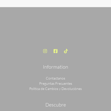
era:
es:
S/ 120.00.
S/ 89.00.
Information
Contactanos
Preguntas Frecuentes
Política de Cambios y Devoluciónes
Descubre