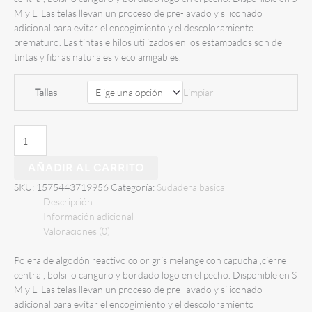
era:
es:
M y L. Las telas llevan un proceso de pre-lavado y siliconado
S/ 120.00.
S/ 89.00.
adicional para evitar el encogimiento y el descoloramiento
prematuro. Las tintas e hilos utilizados en los estampados son de
tintas y fibras naturales y eco amigables.
Tallas
Limpiar
Polera
Casica
Cremallera
AÑADIR AL CARRITO
Melange
SKU:
1575443719956
Categoría:
Sudadera basica
cantidad
Descripción
Información adicional
Valoraciones (0)
Polera de algodón reactivo color gris melange con capucha ,cierre
central, bolsillo canguro y bordado logo en el pecho. Disponible en S
M y L. Las telas llevan un proceso de pre-lavado y siliconado
adicional para evitar el encogimiento y el descoloramiento